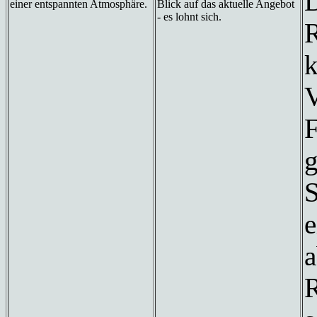
D
einer entspannten Atmosphäre.
Blick auf das aktuelle Angebot
- es lohnt sich.
R
k
V
F
g
S
e
a